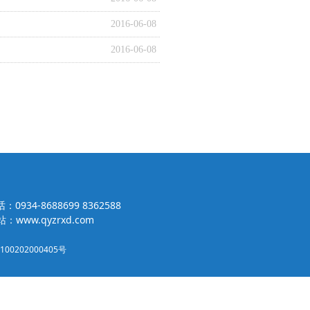
2016-06-08
2016-06-08
：0934-8688699 8362588
：www.qyzrxd.com
00202000405号