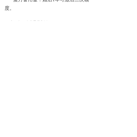
度。
上一个：
农户易贷案例
ꄴ
下一个：
企业易贷案例
ꄲ
Copyright(C)2006-2018 All Rights Reserved
中瑞小贷有限公司版权所有
陇ICP备16001905号
甘公网安备 62100202000405号
本网站由阿里云提供云计算及安全服务
本网站支持
IPv6