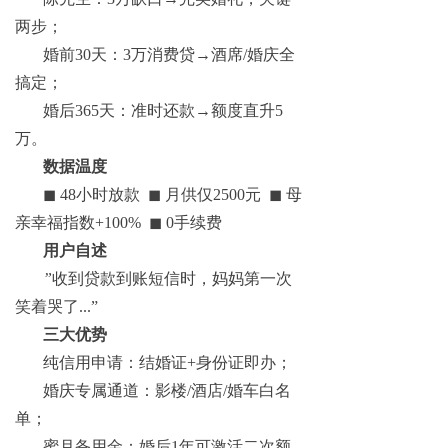
两步；
婚前30天：3万消费贷→酒席/婚庆全
搞定；
婚后365天：准时还款→额度直升5
万。
数据温度
◼ 48
小时放款
◼
月供仅2500元
◼
母
亲幸福指数+100%
◼
0
手续费
用户自述
”
收到贷款到账短信时，妈妈第一次
笑着哭了...”
三大优势
纯信用申请：结婚证+身份证即办；
婚庆专属通道：影楼/酒店/婚车白名
单；
蜜月备用金：婚后1年可激活二次额