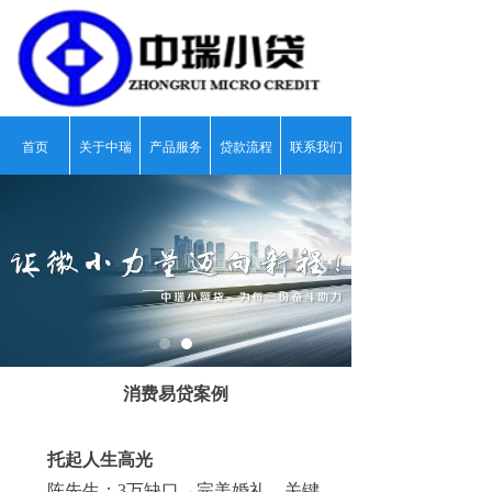
首页
关于中瑞
产品服务
贷款流程
联系我们
넳
넲
消费易贷案例
托起人生高光
陈先生：3万缺口→完美婚礼，关键