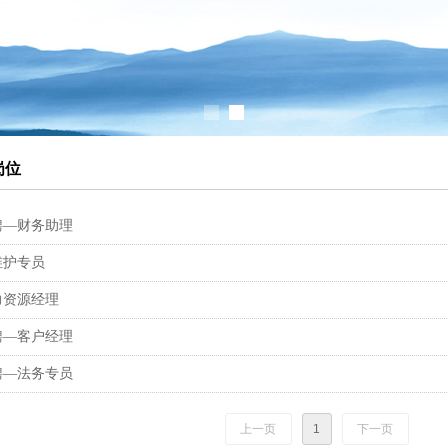
岗位
聘—财务助理
维护专员
力资源经理
聘—客户经理
聘—法务专员
上一页
1
下一页