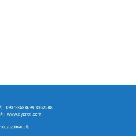
：0934-8688699 8362588
：www.qyzrxd.com
00202000405号